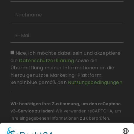
Nice, ich möchte dabei sein und akzeptiere
die
Datenschutzerklärung
sowie die
Übermittlung meiner Informationen an die
hierzu genutzte Marketing-Plattform
Sendinblue gemäß den
Nutzungsbedingungen
.
Wir benötigen Ihre Zustimmung, um den reCaptcha
v3-Service zu laden!
Wir verwenden reCAPTCHA, um
Ihre eingegebenen Informationen zu überprüfen.
Dieser Service kann Daten zu Ihren Aktivitäten
sammeln. Bitte
lesen Sie die Details durch
und