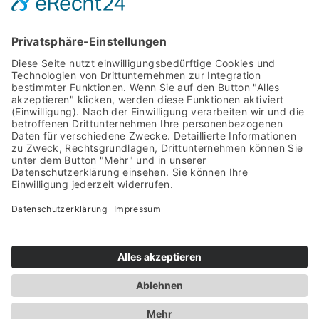
stimmen Sie der Nutzung des Service zu
, um
fortzufahren.
JETZT JOINEN
HOME
ABOUT
TICKETS
PARTYISLAND
TRAINPARTY
PARTYSHOTS
CONTACT
AGB
IMPRESSUM
DATENSCHUTZ
TICKETS KAUFEN
© 2021 – 2026 by D3