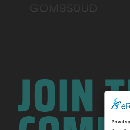
GOM9S0UD
JOIN 