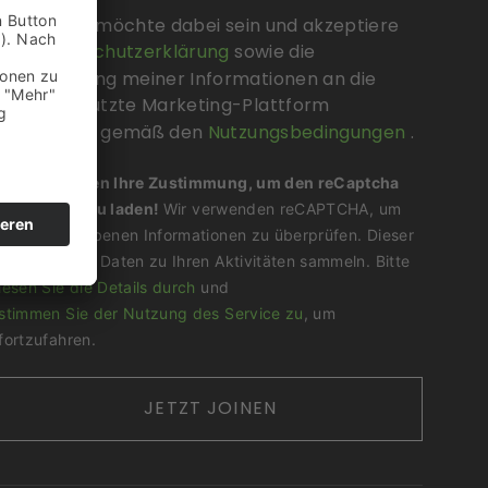
Nice, ich möchte dabei sein und akzeptiere
die
Datenschutzerklärung
sowie die
Übermittlung meiner Informationen an die
hierzu genutzte Marketing-Plattform
Sendinblue gemäß den
Nutzungsbedingungen
.
Wir benötigen Ihre Zustimmung, um den reCaptcha
v3-Service zu laden!
Wir verwenden reCAPTCHA, um
Ihre eingegebenen Informationen zu überprüfen. Dieser
Service kann Daten zu Ihren Aktivitäten sammeln. Bitte
lesen Sie die Details durch
und
stimmen Sie der Nutzung des Service zu
, um
fortzufahren.
JETZT JOINEN