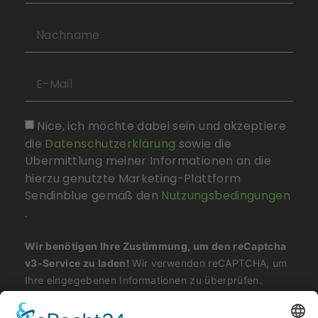
Nice, ich möchte dabei sein und akzeptiere
die
Datenschutzerklärung
sowie die
Übermittlung meiner Informationen an die
hierzu genutzte Marketing-Plattform
Sendinblue gemäß den
Nutzungsbedingungen
.
Wir benötigen Ihre Zustimmung, um den reCaptcha
v3-Service zu laden!
Wir verwenden reCAPTCHA, um
Ihre eingegebenen Informationen zu überprüfen.
Dieser Service kann Daten zu Ihren Aktivitäten
sammeln. Bitte
lesen Sie die Details durch
und