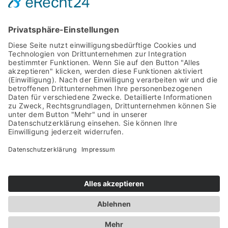
stimmen Sie der Nutzung des Service zu
, um
fortzufahren.
JETZT JOINEN
HOME
ABOUT
TICKETS
PARTYISLAND
TRAINPARTY
PARTYSHOTS
CONTACT
AGB
IMPRESSUM
DATENSCHUTZ
TICKETS KAUFEN
© 2021 – 2026 by D3