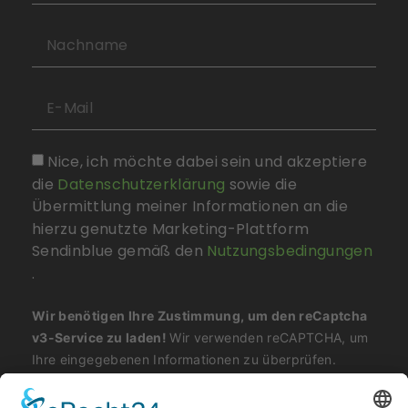
Nice, ich möchte dabei sein und akzeptiere
die
Datenschutzerklärung
sowie die
Übermittlung meiner Informationen an die
hierzu genutzte Marketing-Plattform
Sendinblue gemäß den
Nutzungsbedingungen
.
Wir benötigen Ihre Zustimmung, um den reCaptcha
v3-Service zu laden!
Wir verwenden reCAPTCHA, um
Ihre eingegebenen Informationen zu überprüfen.
Dieser Service kann Daten zu Ihren Aktivitäten
sammeln. Bitte
lesen Sie die Details durch
und