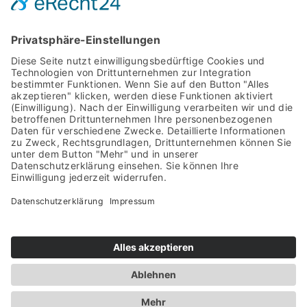
stimmen Sie der Nutzung des Service zu
, um
fortzufahren.
JETZT JOINEN
HOME
ABOUT
TICKETS
PARTYISLAND
TRAINPARTY
PARTYSHOTS
CONTACT
AGB
IMPRESSUM
DATENSCHUTZ
TICKETS KAUFEN
© 2021 – 2026 by D3