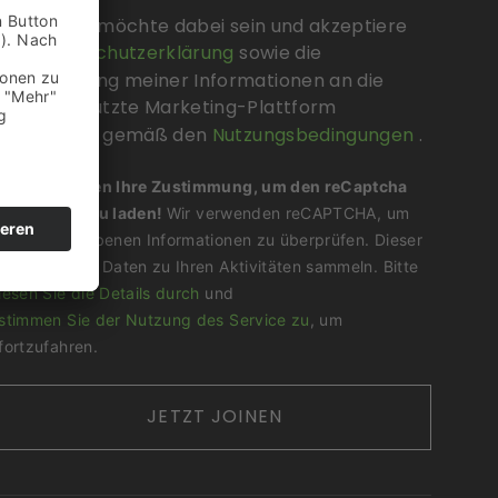
Nice, ich möchte dabei sein und akzeptiere
die
Datenschutzerklärung
sowie die
Übermittlung meiner Informationen an die
hierzu genutzte Marketing-Plattform
Sendinblue gemäß den
Nutzungsbedingungen
.
Wir benötigen Ihre Zustimmung, um den reCaptcha
v3-Service zu laden!
Wir verwenden reCAPTCHA, um
Ihre eingegebenen Informationen zu überprüfen. Dieser
Service kann Daten zu Ihren Aktivitäten sammeln. Bitte
lesen Sie die Details durch
und
stimmen Sie der Nutzung des Service zu
, um
fortzufahren.
JETZT JOINEN