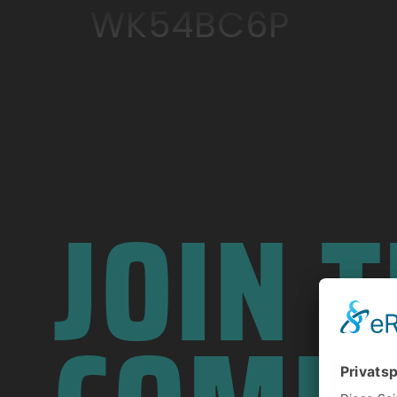
WK54BC6P
JOIN 